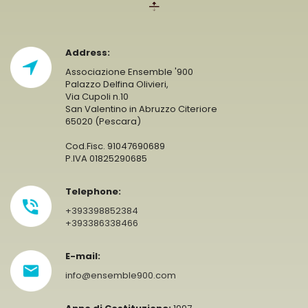
Address:
Associazione Ensemble '900
Palazzo Delfina Olivieri,
Via Cupoli n.10
San Valentino in Abruzzo Citeriore
65020 (Pescara)
Cod.Fisc. 91047690689
P.IVA 01825290685
Telephone:
+393398852384
+393386338466
E-mail:
info@ensemble900.com