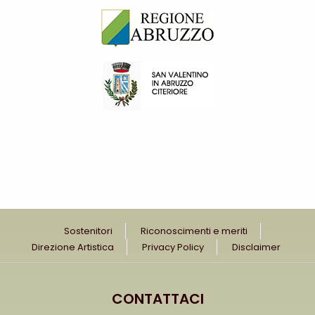
Sostenitori
Riconoscimenti e meriti
Direzione Artistica
Privacy Policy
Disclaimer
CONTATTACI